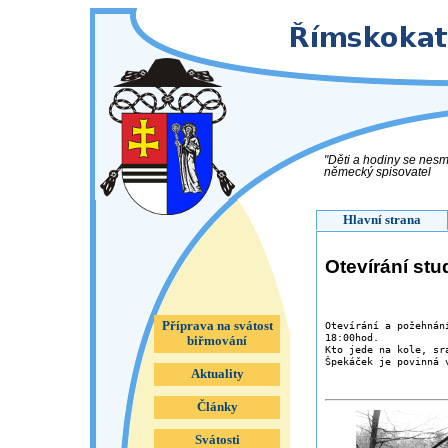
"Děti a hodiny se nesmě
německý spisovatel
Hlavní strana
Otevírání st
Příprava na svátost
Otevírání a požehnán
18:00hod.

biřmování
Kto jede na kole, sr
Aktuality
Články
Svátosti