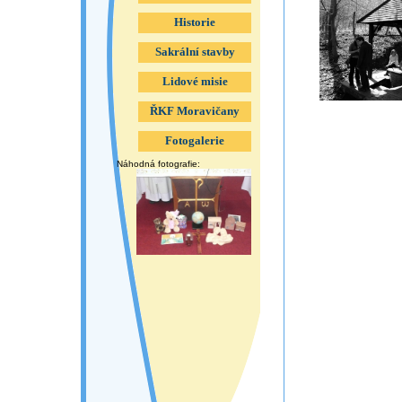
Historie
Sakrální stavby
Lidové misie
ŘKF Moravičany
Fotogalerie
Náhodná fotografie: