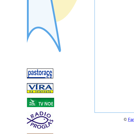
©
Far