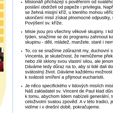
Misionáři přicházejí s pověřením od svatéh
poslání obdrželi od papeže i privilegia. Např
se žehná misijní kříž, u kterého mohou věří
ukončení misií získat plnomocné odpustky, 
Povýšení sv. kříže.
Misie jsou pro všechny věkové skupiny. I kd
y
týden, snažíme se do programu zahrnout 
skupinu - děti, mládež, manžele, staré i nem
To, co se snažíme zdůraznit my, duchovní s
Vincenta, je skutečnost, že nemůžeme přek
nebo zlé sklony svou vlastní silou, ale jen
Dáváme tedy důraz na to, aby si lidé dali d
svátostný život. Dáváme každému možnost p
k svátosti smíření a přijmout eucharistii.
Je něco specifického v lidových misiích mis
Náš zakladatel sv. Vincent de Paul klad důr
k tomu, abychom lidem nabízeli generální,
celoživotní svatou zpověď. A v této tradici, 
vidíme i v dnešní době, pokračujeme.