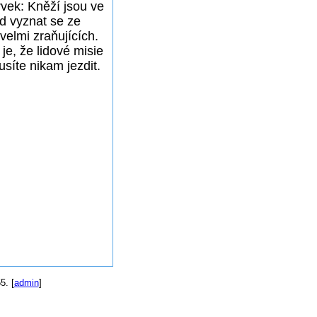
rvek: Kněží jsou ve
ud vyznat se ze
velmi zraňujících.
je, že lidové misie
síte nikam jezdit.
5. [
admin
]