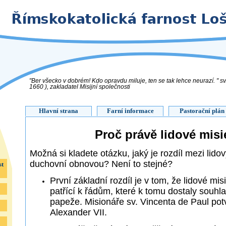
"Ber všecko v dobrém! Kdo opravdu miluje, ten se tak lehce neurazí. " sv
1660 ), zakladatel Misijní společnosti
Hlavní strana
Farní informace
Pastorační plán
Proč právě lidové misi
Možná si kladete otázku, jaký je rozdíl mezi lido
duchovní obnovou? Není to stejné?
st
První základní rozdíl je v tom, že lidové mi
patřící k řádům, které k tomu dostaly souh
papeže. Misionáře sv. Vincenta de Paul pot
Alexander VII.