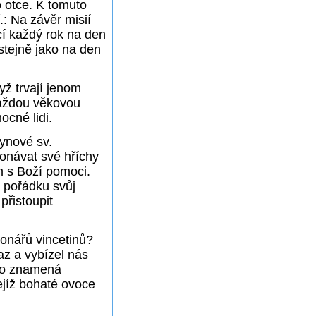
o otce. K tomuto
.: Na závěr misií
cí každý rok na den
stejně jako na den
yž trvají jenom
každou věkovou
ocné lidi.
ynové sv.
onávat své hříchy
om s Boží pomoci.
o pořádku svůj
řistoupit
ionářů vincetinů?
az a vybízel nás
 to znamená
jejíž bohaté ovoce