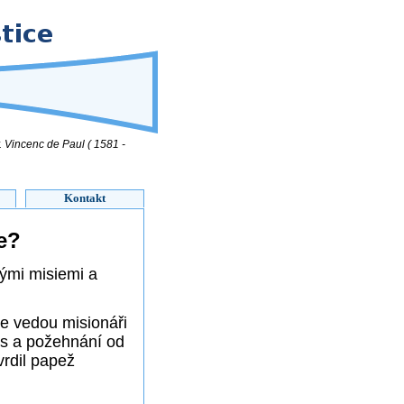
. Vincenc de Paul ( 1581 -
Kontakt
e?
vými misiemi a
sie vedou misionáři
las a požehnání od
vrdil papež