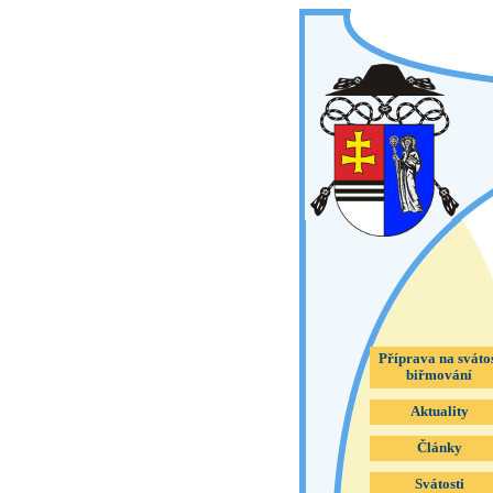
Příprava na sváto
biřmování
Aktuality
Články
Svátosti