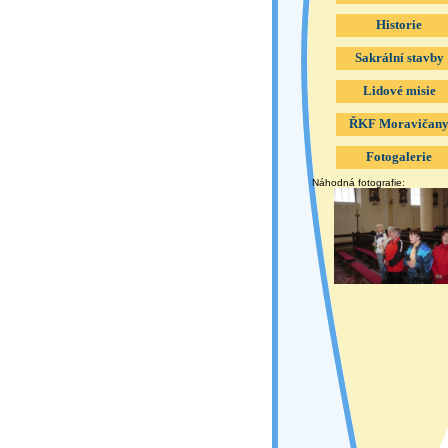
Historie
Sakrální stavby
Lidové misie
ŘKF Moravičan
Fotogalerie
Náhodná fotografie: