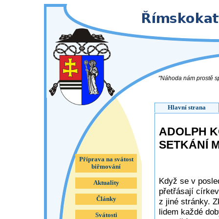
"Náhoda nám prostě sp
Hlavní strana
ADOLPH K
SETKÁNÍ 
Příprava na svátost
biřmování
Když se v posle
Aktuality
přetřásají círke
Články
z jiné stránky. 
lidem každé doby
Svátosti