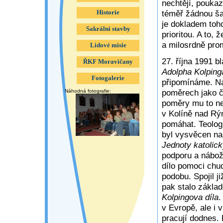
nechtějí, poukaz
téměř žádnou ša
Historie
je dokladem toho
Sakrální stavby
prioritou. A to, 
a milosrdně pro
Lidové misie
27. října 1991 b
ŘKF Moravičany
Adolpha Kolping
Fotogalerie
připomínáme. Na
poměrech jako čt
Náhodná fotografie:
poměry mu to ne
v Kolíně nad Rý
pomáhat. Teologi
byl vysvěcen na
Jednoty katolic
podporu a nábož
dílo pomoci chu
podobu. Spojil ji
pak stalo zákl
Kolpingova díla
.
v Evropě, ale i 
pracují dodnes. 