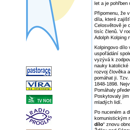
let a je pohřben
Připomenu, že v
díla, které zaji
Celosvětově je 
tisíc členů. V r
Adolph Kolping 
Kolpingovo dílo
uspořádání spole
vyzývá k zodpově
nauky katolické 
rozvoj člověka a
pomáhat ji. Tzv
1848-1898. Nejv
Pomáhaly přede
Poskytovaly jim 
mladých lidí.
Po nuceném a dl
komunistickým 
dílo
“ znovu obn