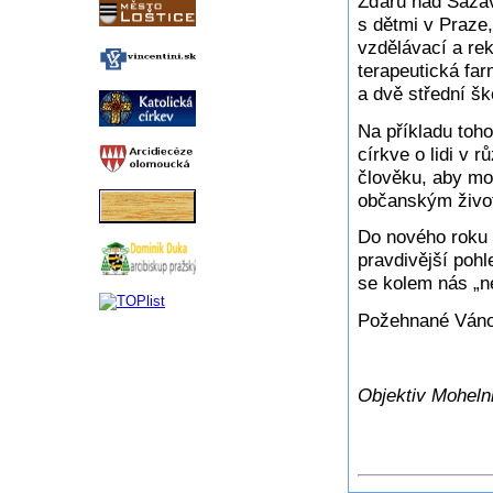
Žďáru nad Sázav
s dětmi v Praze
vzdělávací a re
terapeutická fa
a dvě střední š
Na příkladu toh
církve o lidi v 
člověku, aby moh
občanským živ
Do nového roku 
pravdivější pohl
se kolem nás „n
Požehnané Váno
Objektiv
Pav