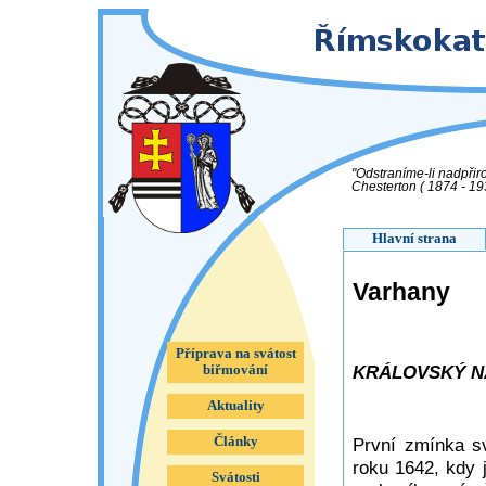
"Odstraníme-li nadpřir
Chesterton ( 1874 - 193
Hlavní strana
Varhany
Příprava na svátost
KRÁLOVSKÝ N
biřmování
Aktuality
Články
První zmínka sv
roku 1642, kdy 
Svátosti