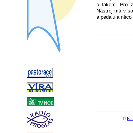
a lakem. Pro z
Nástroj má v so
a pedálu a něco p
©
Far