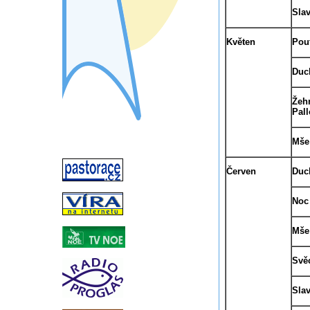
Slav
Květen
Pouť
Duc
Žehn
Pal
Mše 
Červen
Duc
Noc
Mše 
Svěc
Slav