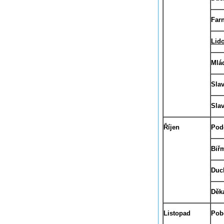
Far
Lido
Mlá
Slav
Slav
Říjen
Pod
Biř
Duc
Děka
Listopad
Pobo