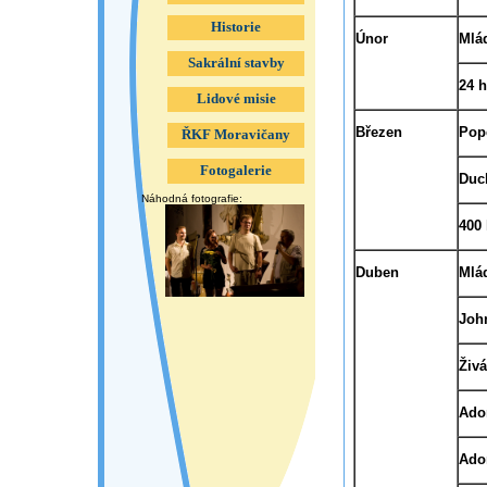
Historie
Únor
Mlá
Sakrální stavby
24 h
Lidové misie
Březen
Pope
ŘKF Moravičany
Fotogalerie
Duc
Náhodná fotografie:
400
Duben
Mlá
Joh
Živá
Ado
Ado