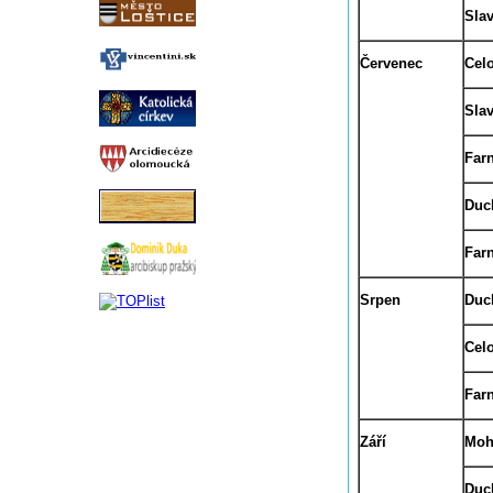
Slav
Červenec
Cel
Slav
Far
Duc
Farn
Srpen
Duc
Cel
Farn
Září
Moh
Duc