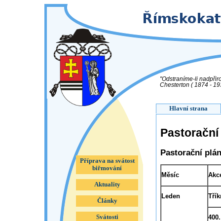
"Odstraníme-li nadpřir
Chesterton ( 1874 - 193
Hlavní strana
Pastorační
Pastorační plán
Příprava na svátost
biřmování
Měsíc
Akc
Aktuality
Leden
Třík
Články
Svátosti
400.