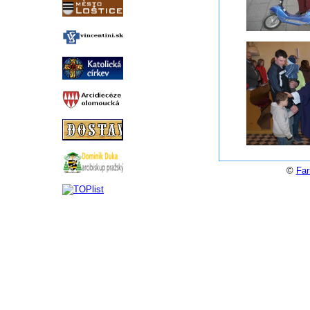
©
Far