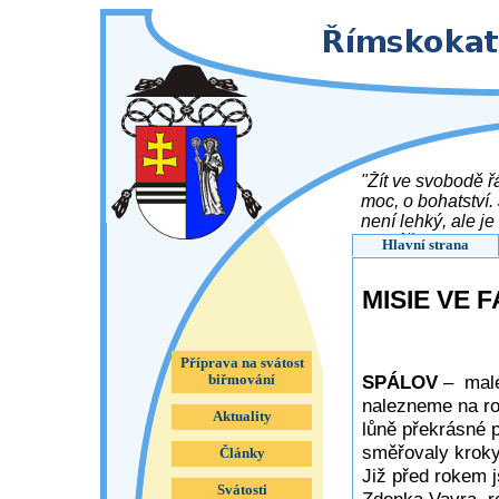
"Žít ve svobodě ř
moc, o bohatství. 
není lehký, ale je
Tomášek ( 1899 -
Hlavní strana
MISIE VE F
Příprava na svátost
SPÁLOV
– malé
biřmování
nalezneme na r
Aktuality
lůně překrásné 
směřovaly kroky
Články
Již před rokem j
Svátosti
Zdenka Vavra, r