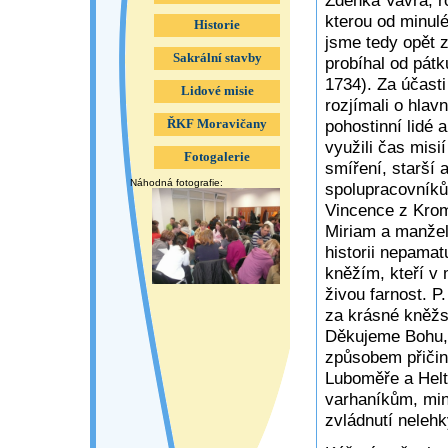
kterou od minulé
Historie
jsme tedy opět 
Sakrální stavby
probíhal od pátk
1734). Za účast
Lidové misie
rozjímali o hlav
pohostinní lidé 
ŘKF Moravičany
využili čas misi
Fotogalerie
smíření, starší
Náhodná fotografie:
spolupracovníků
Vincence z Krom
Miriam a manžel
historii nepamat
kněžím, kteří v 
živou farnost. P
za krásné kněžsk
Děkujeme Bohu, 
způsobem přičini
Luboměře a Helt
varhaníkům, min
zvládnutí neleh