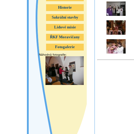
Historie
Sakrální stavby
Lidové misie
ŘKF Moravičany
Fotogalerie
Náhodná fotografie: