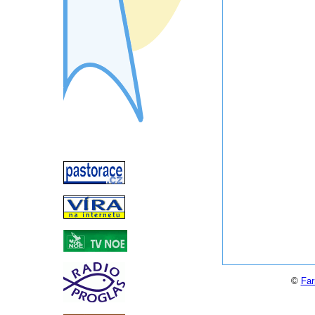
©
Far