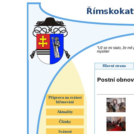
"Už se mi stalo, že mě
myslitel
Hlavní strana
Postní obno
Příprava na svátost
biřmování
Aktuality
Články
Svátosti