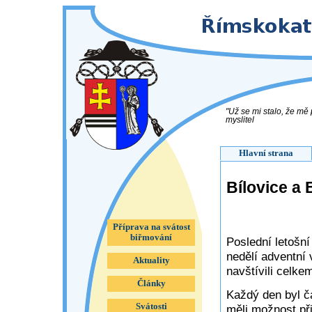
"Už se mi stalo, že mě
myslitel
Hlavní strana
Bílovice a
Příprava na svátost
biřmování
Poslední letošní
nedělí adventní 
Aktuality
navštívili celke
Články
Každý den byl č
Svátosti
měli možnost př