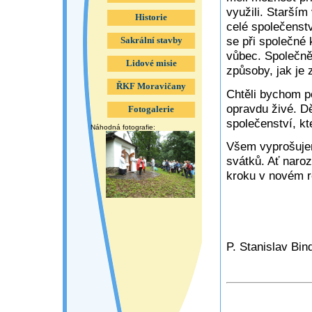
využili. Starší
Historie
celé společenstv
se při společné 
Sakrální stavby
vůbec. Společně 
Lidové misie
způsoby, jak je 
ŘKF Moravičany
Chtěli bychom p
opravdu živé. D
Fotogalerie
společenství, kt
Náhodná fotografie:
Všem vyprošuje
svátků. Ať naro
kroku v novém r
P. Stanislav Bi