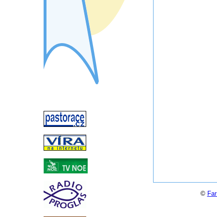
©
Far