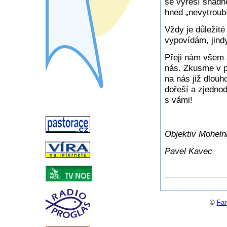
se vyřeší snadně
hned „nevytroub
Vždy je důležité
vypovídám, jind
Přeji nám všem 
nás. Zkusme v p
na nás již dlou
dořeší a zjednod
s vámi!
Objektiv Moheln
Pavel Kavec
©
Far