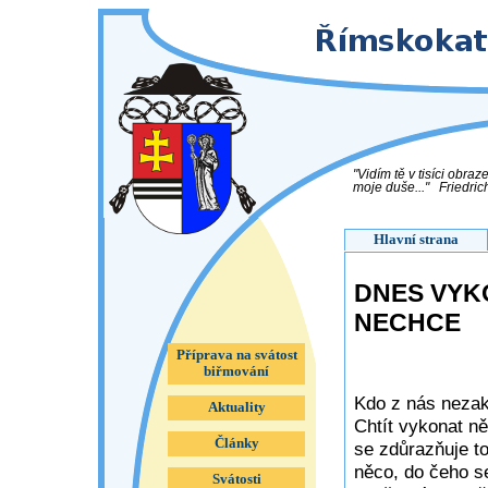
"Vidím tě v tisíci obra
moje duše..." Friedric
Hlavní strana
DNES VYK
NECHCE
Příprava na svátost
biřmování
Kdo z nás nezak
Aktuality
Chtít vykonat ně
Články
se zdůrazňuje to
něco, do čeho s
Svátosti