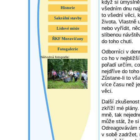
když si úmyslně
všedním dnu najd
Historie
to všední věci, 
Sakrální stavby
života. Vlastně 
nebo vyřídit, ně
Lidové misie
slíbenou návště
ŘKF Moravičany
do toho chuti.
Fotogalerie
Odborníci v denn
co ho v nejbliž
Náhodná fotografie:
pořadí určím, co
nejdříve do toho
Zůstane-li to vš
více času než je
věci.
Další zkušenost 
zkříží mé plány.
mně, tak nejedno
může stát, že si
Odreagovávám se
v sobě zadržet,