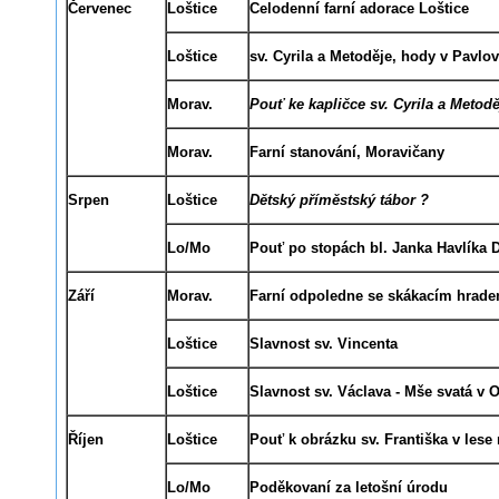
Červenec
Loštice
Celodenní farní adorace Loštice
Loštice
sv. Cyrila a Metoděje, hody v Pavlo
Morav.
Pouť ke kapličce sv. Cyrila a Metod
Morav.
Farní stanování, Moravičany
Srpen
Loštice
Dětský příměstský tábor ?
Lo/Mo
Pouť po stopách bl. Janka Havlíka D
Září
Morav.
Farní odpoledne se skákacím hrad
Loštice
Slavnost sv. Vincenta
Loštice
Slavnost sv. Václava - Mše svatá v 
Říjen
Loštice
Pouť k obrázku sv. Františka v les
Lo/Mo
Poděkovaní za
letošní
úrodu