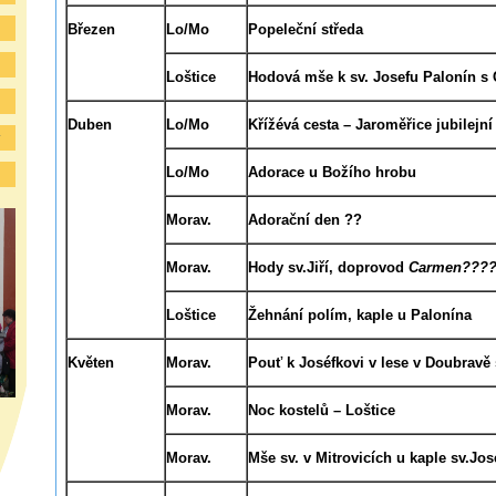
Březen
Lo/Mo
Popeleční středa
Loštice
Hodová mše k sv. Josefu Palonín s
Duben
Lo/Mo
Křížévá cesta – Jaroměřice jubilejn
y
Lo/Mo
Adorace u Božího hrobu
Morav.
Adorační den ??
Morav.
Hody sv.Jiří,
doprovod
Carmen???
Loštice
Žehnání polím, kaple u Palonína
Květen
Morav.
Pouť k Joséfkovi v lese v Doubravě
Morav.
Noc kostelů – Loštice
Morav.
Mše sv. v Mitrovicích u kaple sv.Jos