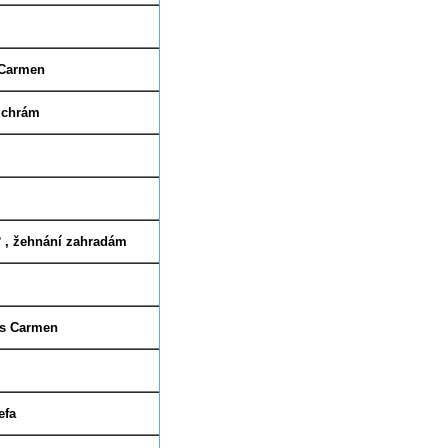
5.3
. 17:00
st
 Carmen
23.3. 15:00 ne
í chrám
12.4.
15:00 so
19.4
. 10:00/12:00 so
24.4. 14-18:00 st.
?
,
žehnání zahradám
27.4. 8:00 ne
29.4. 16:00 ut.
 s Carmen
1.5. 14:00 stř.
23.5. pá
efa
25.5. 17:00 ne