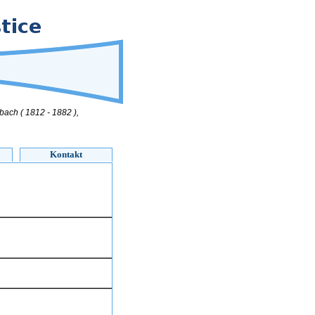
rbach ( 1812 - 1882 ),
Kontakt
Datum a čas
4.1.
so
12.1. ne.