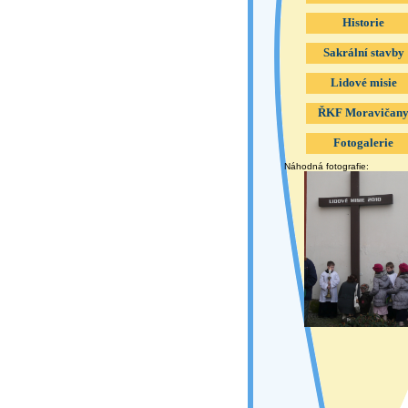
Historie
Sakrální stavby
Lidové misie
ŘKF Moravičan
Fotogalerie
Náhodná fotografie: