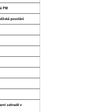
vé PM
9
.10. 16:00 čtv.
něžská povolání
18.10. so
2.11.
14:30
/1.11.
9:00
28-11. 17:50 pá
1.12.
14:00 po
6.12. 14:00 so
7.12. ne
24
.
12
.
21
:
00/20
:
00
pá
?
25.12. 15:00 po
arní zahradě v