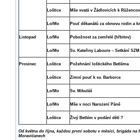
Loštice
Mše svatá v Žádlovicích k Růženco
Lo/Mo
Pouť děkanátů za obnovu rodin a k
Listopad
Lo/Mo
Pobožnost za zemřelé (hřbitov)
Lo/Mo
Sv. Kateřiny Laboure – Setkání SZM
Prosinec
Loštice
Požehnání loštického Betléma
Loštice
Zimní pouť k sv. Barborce
Lo/Mo
Sv. Mikuláš
Lo/Mo
Mše v noci Narození Páně
Loštice
Živý Betlém v podání dětí
?
Od května do října, každou první sobotu v měsíci, brigáda na f
Moravičanech