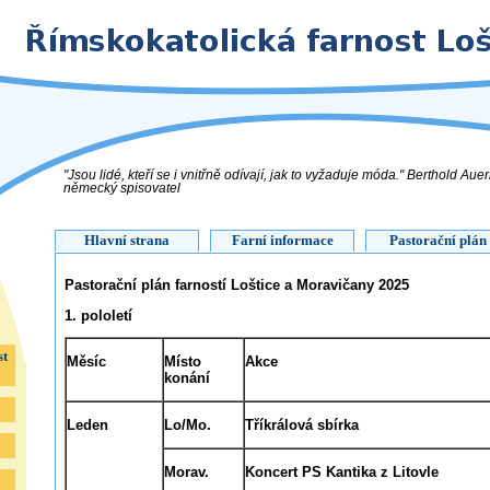
"Jsou lidé, kteří se i vnitřně odívají, jak to vyžaduje móda." Berthold Aue
německý spisovatel
Hlavní strana
Farní informace
Pastorační plán
Pastorační plán farností Loštice a Moravičany 2025
1.
pololetí
st
Měsíc
Místo
Akce
konání
Leden
Lo/Mo
.
Tříkrálová sbírka
Morav.
Koncert PS Kantika z Litovle