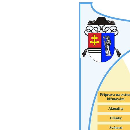
Příprava na sváto
biřmování
Aktuality
Články
Svátosti