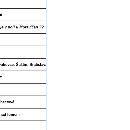
4.7. 14-18:00 pá
vě
5.7. 11:00 so
ěje v poli u Moravičan ??
5.7. 15:00 so
13.-20.7. ne–ne
25.-29.8.
po–
čtv.
ubovce, Šaštín, Bratislava
20.9. so.
em
6.9 15:00 so
27.9
. 18:00 so
Obectově
28
.9. 15:00 ne
e nad lomem
4.10. 14:30 so
5.10.
9:30/8:00 ne