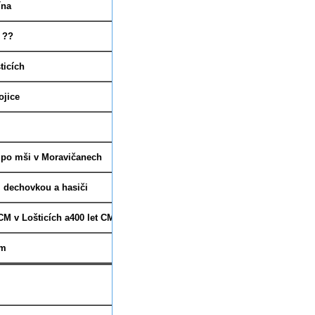
ína
1.6. 15:00 ne
 ??
7.6. 10?? so
ticích
15.6. 9:30 ne
ojice
15.6. 15:00 ne
17.6.
10:00 út
í po mši v Moravičanech
19.6. 18:00 čt
, dechovkou a hasiči
22.6. 9:30 ne
 CM v Lošticích a400 let CM
29
.
6. 9:30 ne
em
29.6. 16-19:00 ne
Datum a čas