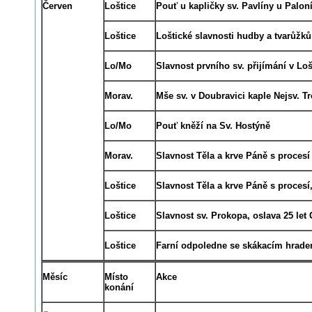
Červen
Loštice
Pouť u kapličky sv. Pavlíny u Palon
Loštice
Loštické slavnosti hudby a tvarůžků
Lo/Mo
Slavnost prvního sv. přijímání v Loš
Morav.
Mše sv. v Doubravici kaple Nejsv. Tr
Lo/Mo
Pouť kněží na Sv. Hostýně
Morav.
Slavnost Těla a krve Páně s proces
Loštice
Slavnost Těla a krve Páně s procesí
Loštice
Slavnost sv. Prokopa, oslava 25 let
Loštice
Farní odpoledne se skákacím hrad
Měsíc
Místo
Akce
konání