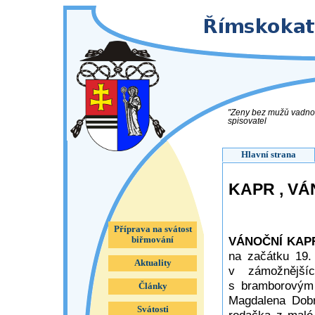
"Ženy bez mužů vadnou
spisovatel
Hlavní strana
KAPR , V
Příprava na svátost
VÁNOČNÍ KAP
biřmování
na začátku 19. 
Aktuality
v zámožnější
s bramborovým s
Články
Magdalena Dobro
Svátosti
rodačka z malé