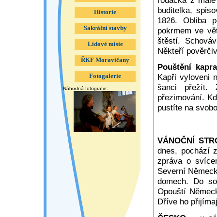
buditelka, spis
Historie
1826. Obliba p
Sakrální stavby
pokrmem ve vě
štěstí. Schováv
Lidové misie
Někteří pověrčiv
ŘKF Moravičany
Pouštění kapr
Kapři vyloveni 
Fotogalerie
šanci přežít. 
Náhodná fotografie:
přezimování. Kd
pustíte na svobo
VÁNOČNÍ ST
dnes, pochází 
zpráva o svíce
Severní Německo
domech. Do sou
Opouští Německ
Dříve ho přijímaj