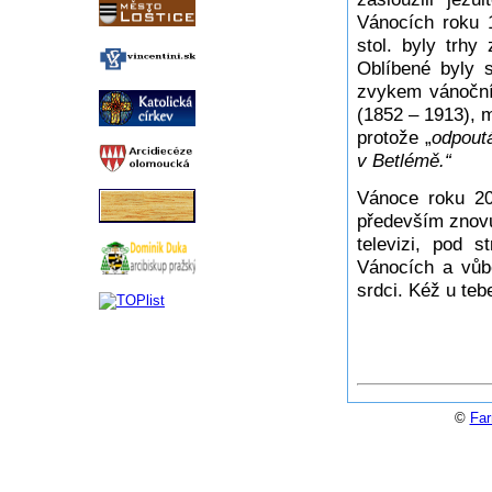
Vánocích roku 
stol. byly trhy
Oblíbené byly s
zvykem vánoční
(1852 – 1913), m
protože „
odpoutá
v Betlémě.“
Vánoce roku 20
především znovu
televizi, pod 
Vánocích a vůb
srdci. Kéž u teb
©
Far