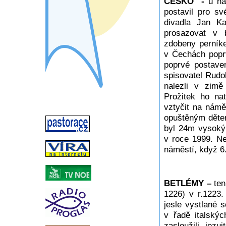
ČESKO -
u ná
postavil pro sv
divadla Jan K
prosazovat v 
zdobeny perník
v Čechách poprv
poprvé postave
spisovatel Rudol
nalezli v zimě
Prožitek ho na
vztyčit na nám
opuštěným děte
byl 24m vysoký
v roce 1999. N
náměstí, když 6. 
BETLÉMY –
ten
1226) v r.1223.
jesle vystlané 
v řadě italský
zasloužili jezu