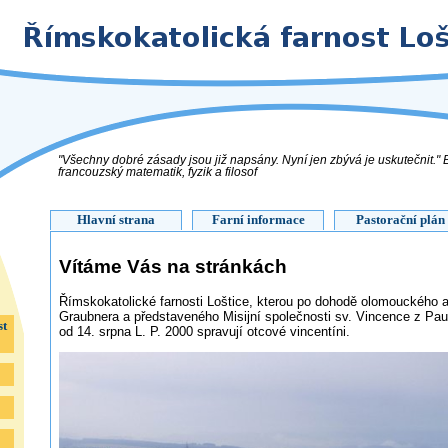
"Všechny dobré zásady jsou již napsány. Nyní jen zbývá je uskutečnit." B
francouzský matematik, fyzik a filosof
Hlavní strana
Farní informace
Pastorační plán
Vítáme Vás na stránkách
Římskokatolické farnosti Loštice, kterou po dohodě olomouckého 
Graubnera a představeného Misijní společnosti sv. Vincence z Pau
st
od 14. srpna L. P. 2000 spravují otcové vincentíni.