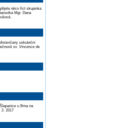
řijela něco říct skupinka
starostka Mgr. Dana
rušová.
 Moravičany uskuteční
lečnosti sv. Vincence de
 Šlapanice u Brna na
. 3. 2017