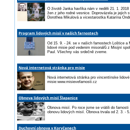
O životě Janka havlíka nám v neděli 21. 1. 2018 p
žen z jeho rodné vesnice. Doprovázela je jejich 
Dorothea Mikulová a vicestarostka Katarína Ond
Program lidových misií v naších farnostech
Od 15. 9. - 24. se v našich farnostech Loštice a
lidové misie pod vedenim misonářů z Misijní spo
Paul. Všechny vás srdečně zveme.
Nová internetová stránka pro misie
Nová internetová stránka pro vincentínske lidové
misie:www.misievefarnosti.cz
Obnova lidových misií Šlapanice
Obnova misií. Po roce jsme se vrátili do farnosti
obnovu lidových misií. Obnova trvala od 2. 3. - 5
Duchovní obnova v Koryčanech