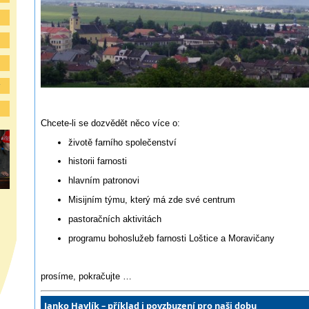
y
Chcete-li se dozvědět něco více o:
životě farního společenství
historii farnosti
hlavním patronovi
Misijním týmu, který má zde své centrum
pastoračních aktivitách
programu bohoslužeb farnosti Loštice a Moravičany
prosíme, pokračujte …
Janko Havlík – příklad i povzbuzení pro naši dobu