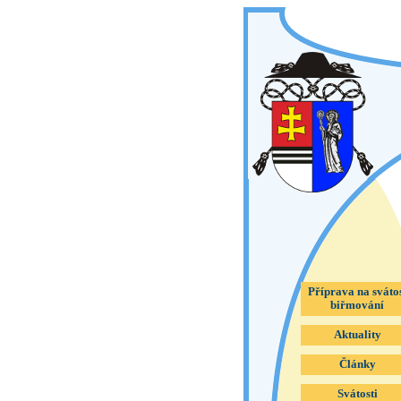
Příprava na sváto
biřmování
Aktuality
Články
Svátosti