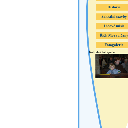
Historie
Sakrální stavby
Lidové misie
ŘKF Moravičan
Fotogalerie
Náhodná fotografie: